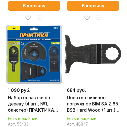
В корзину
В корзину
1 090 руб.
684 руб.
Набор оснастки по
Полотно пильное
дереву (4 шт., №1,
погружное BIM SAIZ 65
блистер) ПРАКТИКА
BSB Hard Wood (1 шт.)
240-508
BOSCH 2608662037
Есть в наличии
Есть в наличии
Арт.
55433
Арт.
48847