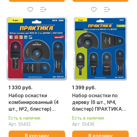
1 330 руб.
1 399 руб.
Набор оснастки
Набор оснастки по
комбинированный (4
дереву (6 шт., №4,
шт., №2, блистер)
блистер) ПРАКТИКА
ПРАКТИКА 240-515
240-539
Есть в наличии
Есть в наличии
Арт.
55432
Арт.
55436
В корзину
В корзину