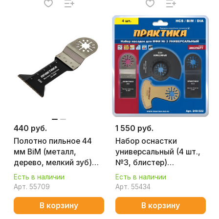
440 руб.
1 550 руб.
Полотно пильное 44
Набор оснастки
мм BiM (металл,
универсальный (4 шт.,
дерево, мелкий зуб)
№3, блистер)
ПРАКТИКА 240-263
ПРАКТИКА 240-522
Есть в наличии
Есть в наличии
Арт.
55709
Арт.
55434
В корзину
В корзину