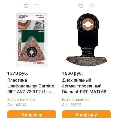
1 370 руб.
1 660 руб.
Пластина
Диск пильный
шлифовальная Carbide-
сегментированный
RIFF AVZ 78 RT2 (1 шт.)
Diamant-RIFF MATI 68
BOSCH 2609256953
RSD4 Grout and
Есть в наличии
Есть в наличии
Abrasive (1 шт.) BOSCH
Арт.
49041
Арт.
58223
2608662621
В корзину
В корзину