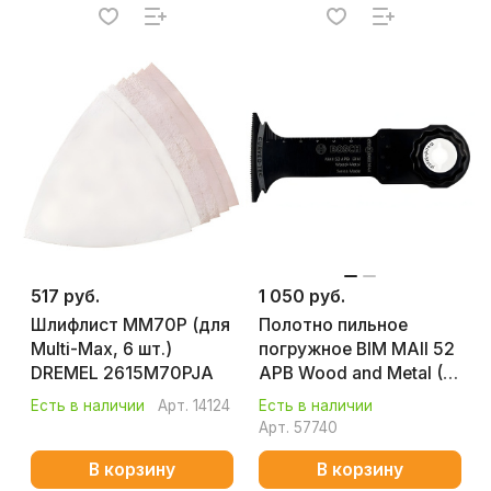
517 руб.
1 050 руб.
Шлифлист MM70P (для
Полотно пильное
Multi-Max, 6 шт.)
погружное BIM MAII 52
DREMEL 2615M70PJA
APB Wood and Metal (1
шт.) BOSCH
Есть в наличии
Арт.
14124
Есть в наличии
2608662574
Арт.
57740
В корзину
В корзину