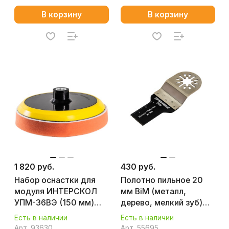
В корзину
В корзину
1 820 руб.
430 руб.
Набор оснастки для
Полотно пильное 20
модуля ИНТЕРСКОЛ
мм BiM (металл,
УПМ-36ВЭ (150 мм)
дерево, мелкий зуб)
56100.150
ПРАКТИКА 240-171
Есть в наличии
Есть в наличии
Арт.
93630
Арт.
55695