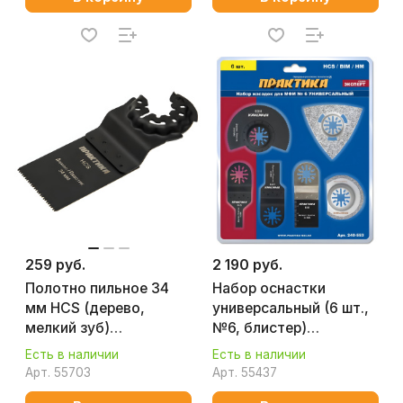
259 руб.
2 190 руб.
Полотно пильное 34
Набор оснастки
мм HCS (дерево,
универсальный (6 шт.,
мелкий зуб)
№6, блистер)
ПРАКТИКА 240-072
ПРАКТИКА 240-553
Есть в наличии
Есть в наличии
Арт.
55703
Арт.
55437