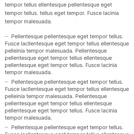
tempor tellus ellentesque pellentesque eget
tempor tellus. tellus eget tempor. Fusce lacinia
tempor malesuada.
Pellentesque pellentesque eget tempor tellus.
Fusce lacllentesque eget tempor tellus ellentesque
pelleinia tempor malesuada. Pellentesque
pellentesque eget tempor tellus ellentesque
pellentesque eget tempor tellus. Fusce lacinia
tempor malesuada.
Pellentesque pellentesque eget tempor tellus.
Fusce lacllentesque eget tempor tellus ellentesque
pelleinia tempor malesuada. Pellentesque
pellentesque eget tempor tellus ellentesque
pellentesque eget tempor tellus. Fusce lacinia
tempor malesuada.
Pellentesque pellentesque eget tempor tellus.