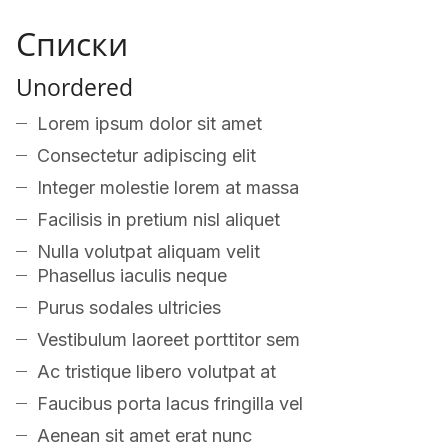
Списки
Unordered
Lorem ipsum dolor sit amet
Consectetur adipiscing elit
Integer molestie lorem at massa
Facilisis in pretium nisl aliquet
Nulla volutpat aliquam velit
Phasellus iaculis neque
Purus sodales ultricies
Vestibulum laoreet porttitor sem
Ac tristique libero volutpat at
Faucibus porta lacus fringilla vel
Aenean sit amet erat nunc