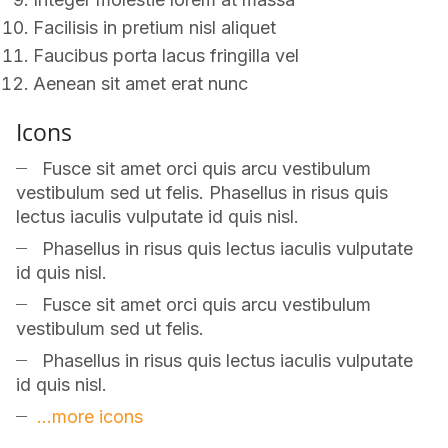
Facilisis in pretium nisl aliquet
Faucibus porta lacus fringilla vel
Aenean sit amet erat nunc
Icons
Fusce sit amet orci quis arcu vestibulum
vestibulum sed ut felis. Phasellus in risus quis
lectus iaculis vulputate id quis nisl.
Phasellus in risus quis lectus iaculis vulputate
id quis nisl.
Fusce sit amet orci quis arcu vestibulum
vestibulum sed ut felis.
Phasellus in risus quis lectus iaculis vulputate
id quis nisl.
...more icons