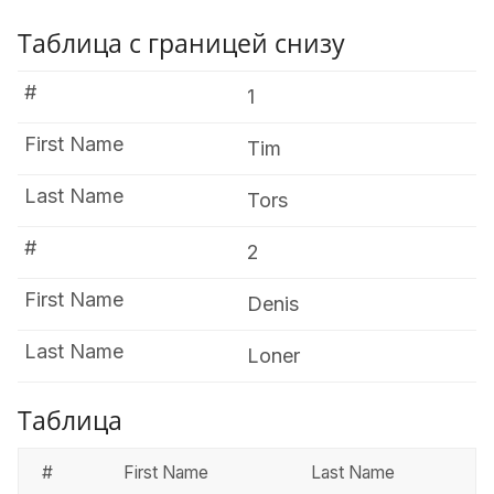
Таблица с границей снизу
#
1
First Name
Tim
Last Name
Tors
#
2
First Name
Denis
Last Name
Loner
Таблица
#
First Name
Last Name