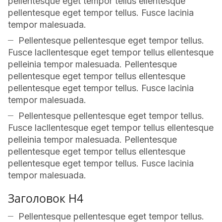
pellentesque eget tempor tellus ellentesque
pellentesque eget tempor tellus. Fusce lacinia
tempor malesuada.
Pellentesque pellentesque eget tempor tellus.
Fusce lacllentesque eget tempor tellus ellentesque
pelleinia tempor malesuada. Pellentesque
pellentesque eget tempor tellus ellentesque
pellentesque eget tempor tellus. Fusce lacinia
tempor malesuada.
Pellentesque pellentesque eget tempor tellus.
Fusce lacllentesque eget tempor tellus ellentesque
pelleinia tempor malesuada. Pellentesque
pellentesque eget tempor tellus ellentesque
pellentesque eget tempor tellus. Fusce lacinia
tempor malesuada.
Заголовок H4
Pellentesque pellentesque eget tempor tellus.