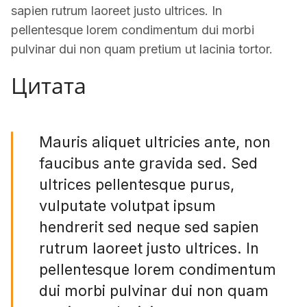
sapien rutrum laoreet justo ultrices. In
pellentesque lorem condimentum dui morbi
pulvinar dui non quam pretium ut lacinia tortor.
Цитата
Mauris aliquet ultricies ante, non
faucibus ante gravida sed. Sed
ultrices pellentesque purus,
vulputate volutpat ipsum
hendrerit sed neque sed sapien
rutrum laoreet justo ultrices. In
pellentesque lorem condimentum
dui morbi pulvinar dui non quam