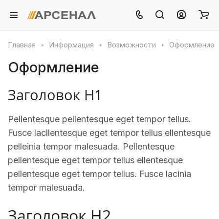
Главная
Информация
Возможности
Оформление
Оформление
Заголовок H1
Pellentesque pellentesque eget tempor tellus.
Fusce lacllentesque eget tempor tellus ellentesque
pelleinia tempor malesuada. Pellentesque
pellentesque eget tempor tellus ellentesque
pellentesque eget tempor tellus. Fusce lacinia
tempor malesuada.
Заголовок H2