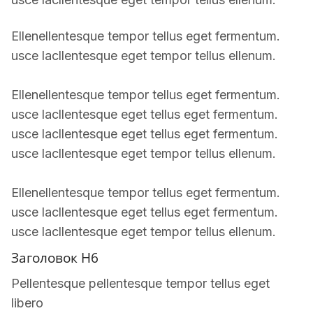
Ellenellentesque tempor tellus eget fermentum.
usce lacllentesque eget tempor tellus ellenum.
Ellenellentesque tempor tellus eget fermentum.
usce lacllentesque eget tellus eget fermentum.
usce lacllentesque eget tellus eget fermentum.
usce lacllentesque eget tempor tellus ellenum.
Ellenellentesque tempor tellus eget fermentum.
usce lacllentesque eget tellus eget fermentum.
usce lacllentesque eget tempor tellus ellenum.
Заголовок H6
Pellentesque pellentesque tempor tellus eget
libero