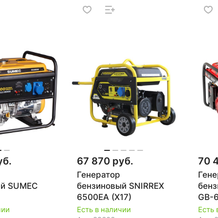
уб.
67 870 руб.
70 
Генератор
Гене
ый SUMEC
бензиновый SNIRREX
бенз
6500EA (X17)
GB-
02.0
чии
Есть в наличии
Есть 