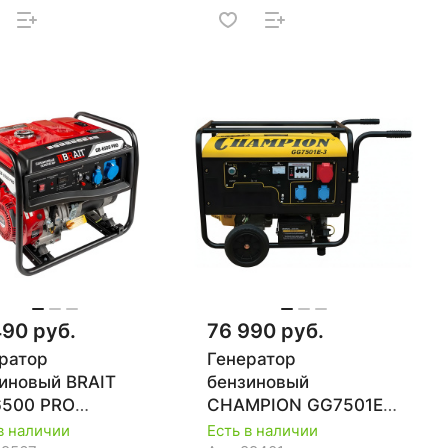
490 руб.
76 990 руб.
ратор
Генератор
иновый BRAIT
бензиновый
6500 PRO
CHAMPION GG7501E-
1.026.035
3
в наличии
Есть в наличии