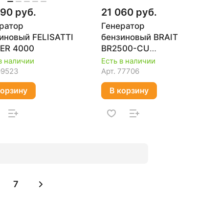
090 руб.
21 060 руб.
ратор
Генератор
иновый FELISATTI
бензиновый BRAIT
ER 4000
BR2500-CU
02.01.047.029
в наличии
Есть в наличии
99523
Арт.
77706
корзину
В корзину
7