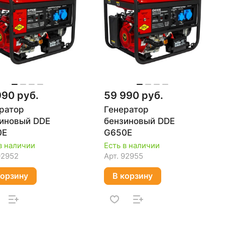
990 руб.
59 990 руб.
ратор
Генератор
иновый DDE
бензиновый DDE
0E
G650E
в наличии
Есть в наличии
92952
Арт.
92955
корзину
В корзину