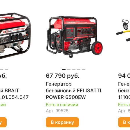
уб.
67 790 руб.
94 
Генератор
Гене
й BRAIT
бензиновый FELISATTI
бенз
.01.054.047
POWER 6500EW
1110
чии
Есть в наличии
Есть 
Арт.
99525
Арт.
у
В корзину
В 