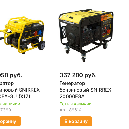
050 руб.
367 200 руб.
ратор
Генератор
иновый SNIRREX
бензиновый SNIRREX
0EA-3U (X17)
20000E3A
в наличии
Есть в наличии
87399
Арт.
89614
корзину
В корзину