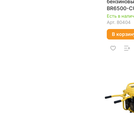
бензиновы
BR6500-C
02.01.010.
Есть в нали
Арт.
80404
В корзин