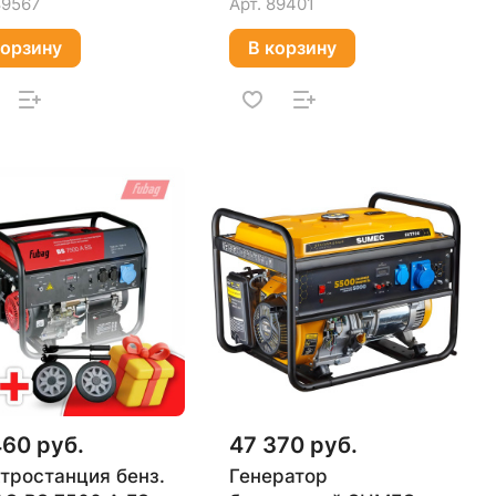
89567
Арт.
89401
корзину
В корзину
460 руб.
47 370 руб.
тростанция бенз.
Генератор