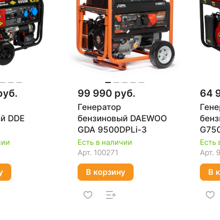
руб.
99 990 руб.
64 
Генератор
Гене
й DDE
бензиновый DAEWOO
бенз
GDA 9500DPLi-3
G75
чии
Есть в наличии
Есть 
Арт.
100271
Арт.
у
В корзину
В 