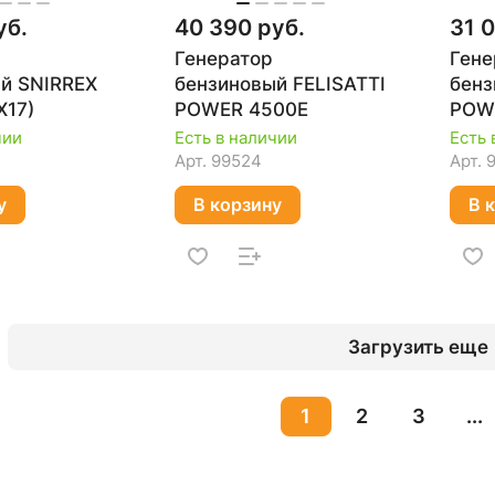
уб.
40 390 руб.
31 
Генератор
Гене
й SNIRREX
бензиновый FELISATTI
бенз
X17)
POWER 4500Е
POW
чии
Есть в наличии
Есть 
Арт.
99524
Арт.
у
В корзину
В 
Загрузить еще
1
2
3
...