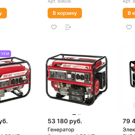
Арт.
89606
Арт.
у
В корзину
В 
ТУЕМ
уб.
53 180 руб.
79 
Генератор
Элек