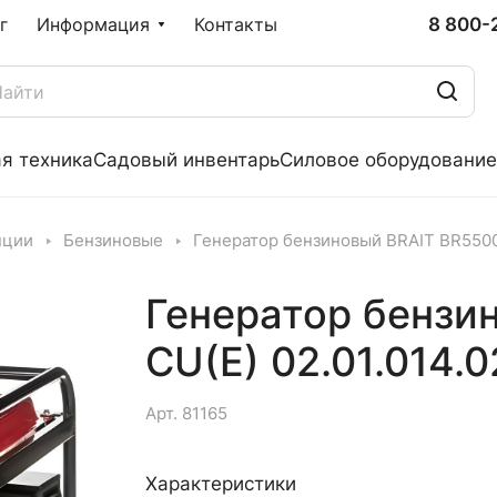
8 800-
г
Информация
Контакты
я техника
Садовый инвентарь
Силовое оборудование
нции
Бензиновые
Генератор бензиновый BRAIT BR5500
Генератор бензи
CU(Е) 02.01.014.
Арт.
81165
Характеристики