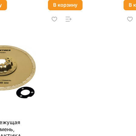
у
В корзину
В 
режущая
амень,