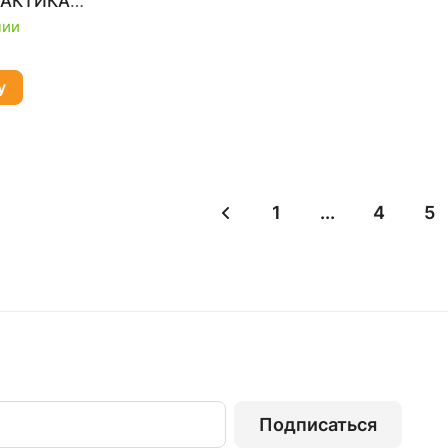
РАКТИКА
чии
у
1
...
4
5
Подписаться