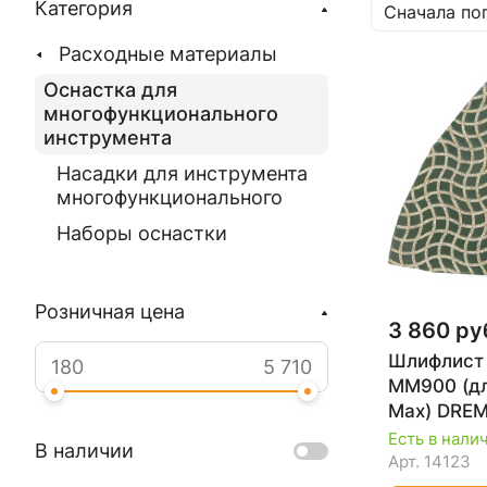
Категория
Сначала по
Расходные материалы
Оснастка для
многофункционального
инструмента
Насадки для инструмента
многофункционального
Наборы оснастки
Розничная цена
3 860 ру
Шлифлист
MM900 (дл
Max) DRE
2615M900
Есть в нали
В наличии
Арт.
14123