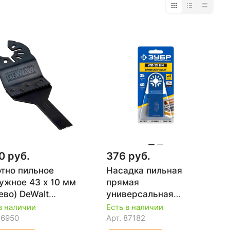
0 руб.
376 руб.
тно пильное
Насадка пильная
ужное 43 х 10 мм
прямая
ево) DeWalt
универсальная
0706
УПП-35 BIM UniLock,
в наличии
Есть в наличии
35х40 мм, OIS-хвост.,
56950
Арт.
87182
ЗУБР 15561-35