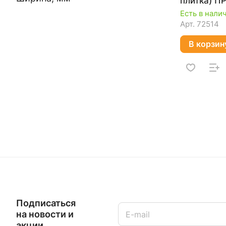
плитка) П
918-313
Есть в нали
Арт.
72514
В корзин
Подписаться
на новости и
акции