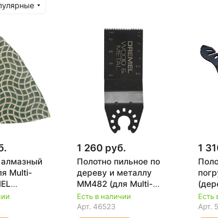
пулярные
б.
1 260 руб.
1 31
 алмазный
Полотно пильное по
Поло
я Multi-
дереву и металлу
погр
MEL
MM482 (для Multi-
(дер
JA
Max) DREMEL
DT2
чии
Есть в наличии
Есть 
2615M482JA
Арт.
46523
Арт.