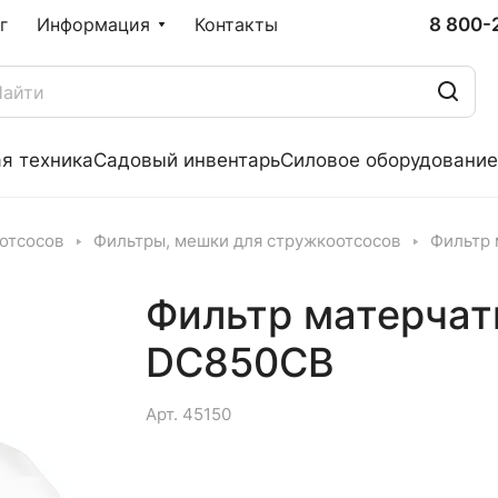
8 800-
г
Информация
Контакты
я техника
Садовый инвентарь
Силовое оборудование
отсосов
Фильтры, мешки для стружкоотсосов
Фильтр 
Фильтр матерчат
DC850CB
Арт.
45150