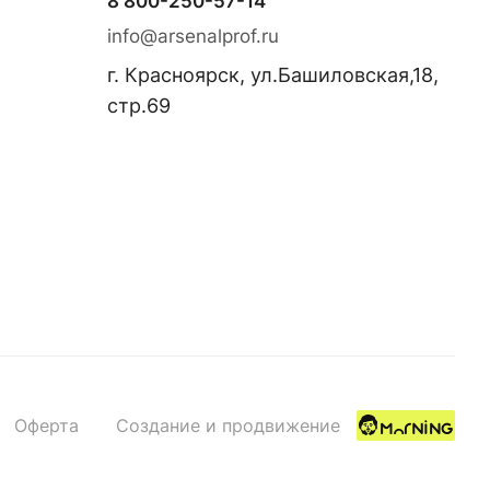
8 800-250-57-14
info@arsenalprof.ru
г. Красноярск, ул.Башиловская,18,
стр.69
Оферта
Создание и продвижение