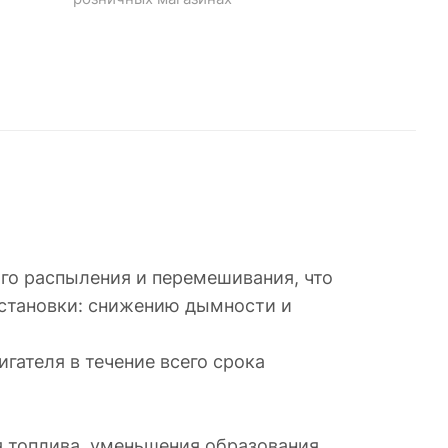
ого распыления и перемешивания, что
установки: снижению дымности и
гателя в течение всего срока
я топлива, уменьшения образования