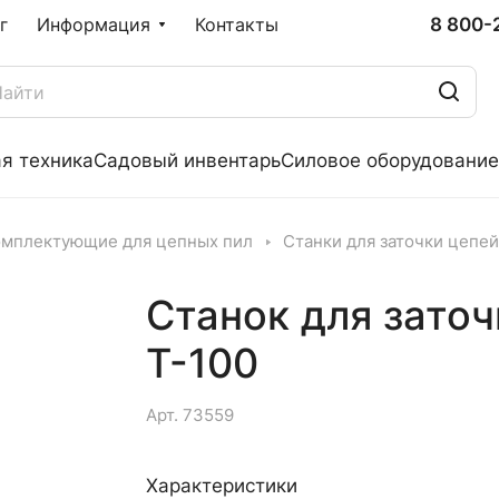
8 800-
г
Информация
Контакты
я техника
Садовый инвентарь
Силовое оборудование
омплектующие для цепных пил
Станки для заточки цепей
Станок для зато
Т-100
Арт.
73559
Характеристики