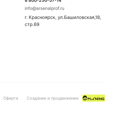
8 800-250-57-14
info@arsenalprof.ru
г. Красноярск, ул.Башиловская,18,
стр.69
Оферта
Создание и продвижение