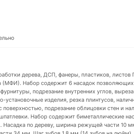
ельно
аботки дерева, ДСП, фанеры, пластиков, листов Г
 (МФИ). Набор содержит 6 насадок позволяющи
и фурнитуры, подрезание внутренних углов, вырез
ро-установочные изделия, резка плинтусов, налич
 с поверхностью, подрезание облицовки стен и на
, шпатлевки. Набор содержит биметаллические нас
Насадка по дереву, ширина режущей части 10 мм.
сти 34 мм. Шаг зубов 1,8 мм (14 зубов на дюйм).