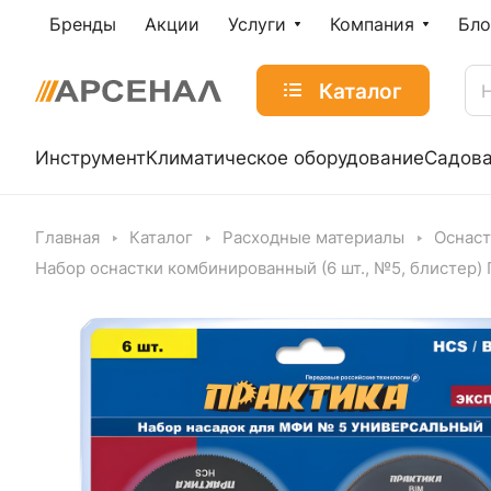
Бренды
Акции
Услуги
Компания
Бло
Каталог
Инструмент
Климатическое оборудование
Садова
Главная
Каталог
Расходные материалы
Оснаст
Набор оснастки комбинированный (6 шт., №5, блистер