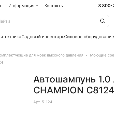
8 800-
г
Информация
Контакты
я техника
Садовый инвентарь
Силовое оборудование
омплектующие для моек высокого давления
Моющие сре
24
Автошампунь 1.0 
CHAMPION C812
Арт.
51124