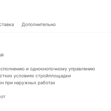
ставка
Дополнительно
ей
исполнению и однокнопочному управлению
естких условиях стройплощадки
он при наружных работах
сот