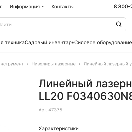
8 800-
г
Информация
Контакты
я техника
Садовый инвентарь
Силовое оборудование
инструмент
Нивелиры лазерные
Линейный лазерный у
Линейный лазерн
LL20 F0340630N
Арт.
47375
Характеристики