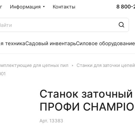
8 800-
г
Информация
Контакты
я техника
Садовый инвентарь
Силовое оборудование
омплектующие для цепных пил
Станки для заточки цепей
001
Станок заточный
ПРОФИ CHAMPIO
Арт.
13383