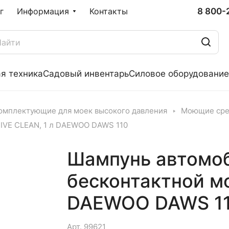
8 800-
г
Информация
Контакты
я техника
Садовый инвентарь
Силовое оборудование
омплектующие для моек высокого давления
Моющие сре
IVE CLEAN, 1 л DAEWOO DAWS 110
Шампунь автомо
бесконтактной мо
DAEWOO DAWS 1
Арт.
99621