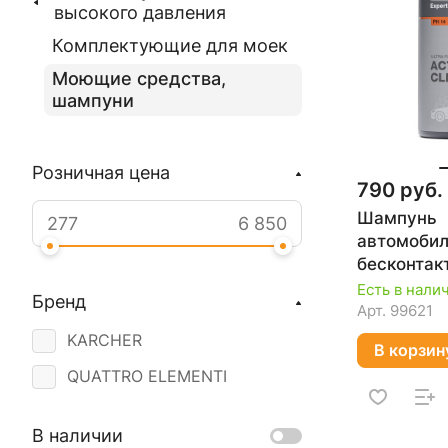
высокого давления
Комплектующие для моек
Моющие средства,
шампуни
Розничная цена
790 руб.
Шампунь
автомобил
бесконтак
ACTIVE CL
Есть в нали
Бренд
DAEWOO D
Арт.
99621
KARCHER
В корзин
QUATTRO ELEMENTI
В наличии