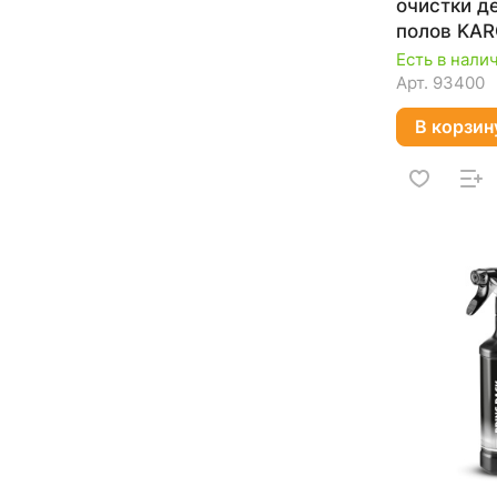
очистки д
полов KA
535, 500 
Есть в нали
942.0
Арт.
93400
В корзин