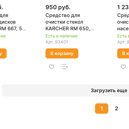
б.
950 руб.
1 23
для
Средство для
Сред
дисков
очистки стекол
очис
M 667, 500
KARCHER RM 650,
нас
048.0
500 мл 6.296-105.0
RM 6
чии
Есть в наличии
Есть 
761.
Арт.
93401
Арт.
у
В корзину
В 
Загрузить еще
1
2