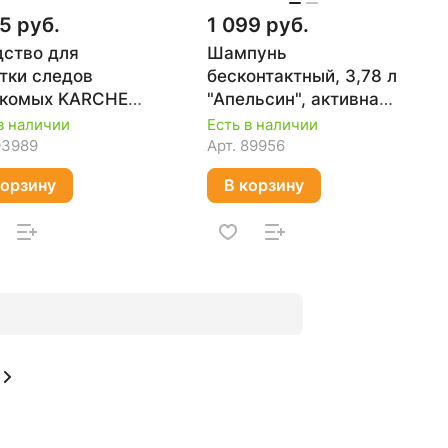
5 руб.
1 099 руб.
ство для
Шампунь
тки следов
бесконтактный, 3,78 л
екомых KARCHER
"Апельсин", активная
18, 500 мл 6.295-
пена QUATTRO
в наличии
Есть в наличии
0
ELEMENTI 796-580
93989
Арт.
89956
корзину
В корзину