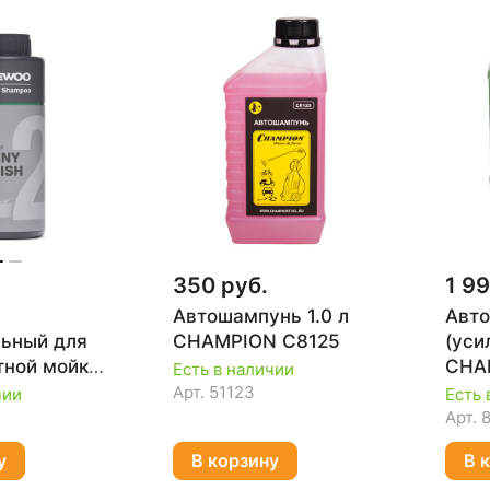
350 руб.
1 99
Автошампунь 1.0 л
Авто
ьный для
CHAMPION C8125
(уси
тной мойки
CHA
Есть в наличии
SH, 1 л
Арт.
51123
чии
Есть 
AWS 210
Арт.
у
В корзину
В 