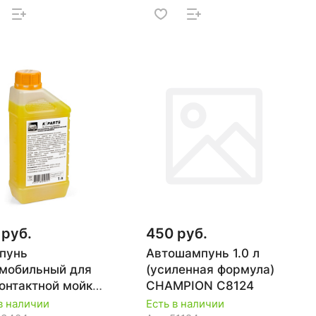
 руб.
450 руб.
пунь
Автошампунь 1.0 л
мобильный для
(усиленная формула)
онтактной мойки
CHAMPION C8124
CHER K PARTS
в наличии
Есть в наличии