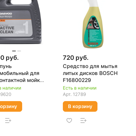
0 руб.
720 руб.
пунь
Средство для мытья
мобильный для
литых дисков BOSCH
онтактной мойки
F16800229
VE CLEAN, 4 л
в наличии
Есть в наличии
WOO DAWS 140
99620
Арт.
12789
корзину
В корзину