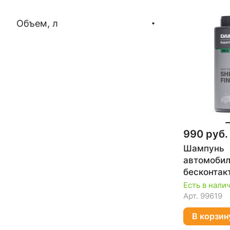
Объем, л
990 руб.
Шампунь
автомобил
бесконтак
SHINY FINI
Есть в нали
DAEWOO D
Арт.
99619
В корзин