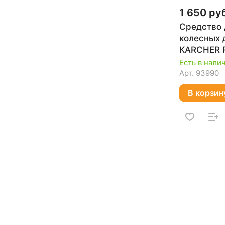
1 650 ру
Средство 
колесных 
KARCHER R
мл 6.296-
Есть в нали
Арт.
93990
В корзин