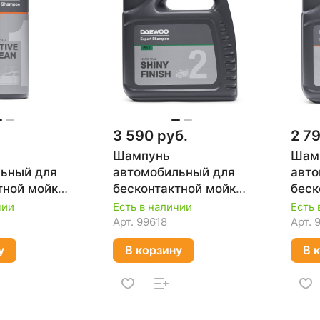
3 590 руб.
2 79
Шампунь
Шам
ьный для
автомобильный для
авто
тной мойки
бесконтактной мойки
беск
EAN, 1 л
SHINY FINISH, 4 л
ACTI
чии
Есть в наличии
Есть 
AWS 110
DAEWOO DAWS 240
DAE
Арт.
99618
Арт.
у
В корзину
В 