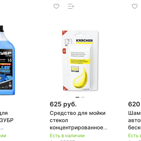
625 руб.
620
для
Средство для мойки
Шам
 ЗУБР
стекол
авто
концентрированное
беск
ьный,
KARCHER RM 503, 20
KAR
чии
Есть в наличии
Есть 