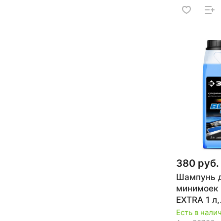
380 руб.
Шампунь 
минимоек
EXTRA 1 л,
универсал
Есть в нали