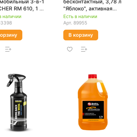
мобильный 3-в-1
бесконтактный, 3,78 л
HER RM 610, 1 л
"Яблоко", активная
5-750.0
пена QUATTRO
в наличии
Есть в наличии
ELEMENTI 796-573
93398
Арт.
89955
корзину
В корзину