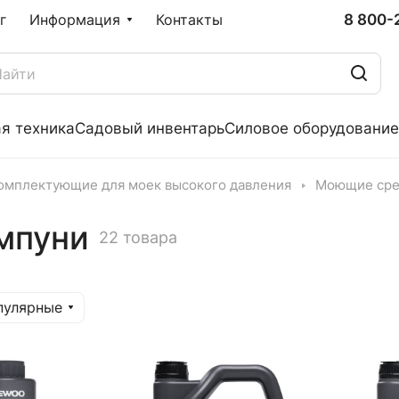
8 800-
г
Информация
Контакты
я техника
Садовый инвентарь
Силовое оборудование
омплектующие для моек высокого давления
Моющие сре
мпуни
22 товара
пулярные