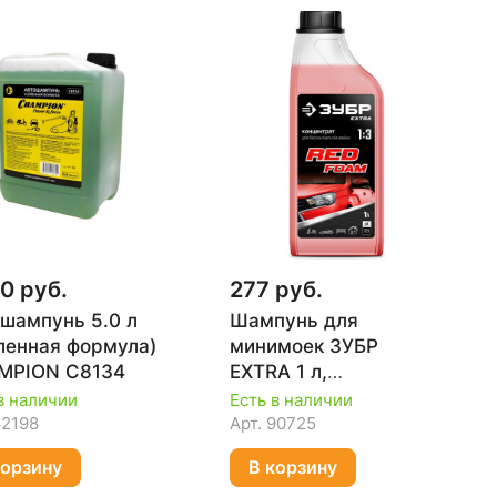
0 руб.
277 руб.
шампунь 5.0 л
Шампунь для
ленная формула)
минимоек ЗУБР
MPION C8134
EXTRA 1 л,
универсальный
в наличии
Есть в наличии
70650-1
82198
Арт.
90725
корзину
В корзину