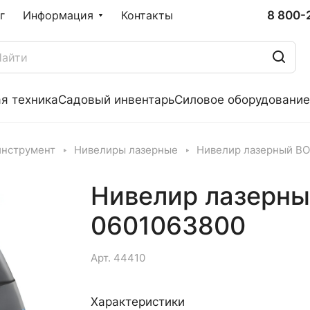
8 800-
г
Информация
Контакты
я техника
Садовый инвентарь
Силовое оборудование
инструмент
Нивелиры лазерные
Нивелир лазерный BO
Нивелир лазерны
0601063800
Арт.
44410
Характеристики