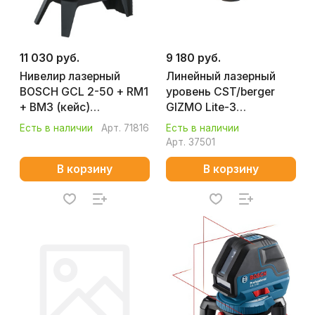
11 030 руб.
9 180 руб.
Нивелир лазерный
Линейный лазерный
BOSCH GCL 2-50 + RM1
уровень CST/berger
+ BM3 (кейс)
GIZMO Lite-3
0601066F02
F034063900
Есть в наличии
Арт.
71816
Есть в наличии
Арт.
37501
В корзину
В корзину