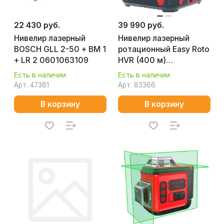
22 430 руб.
39 990 руб.
Нивелир лазерный
Нивелир лазерный
BOSCH GLL 2-50 + BM 1
ротационный Easy Roto
+ LR 2 0601063109
HVR (400 м)
CONDTROL 7-2-113
Есть в наличии
Есть в наличии
Арт.
47381
Арт.
83366
В корзину
В корзину